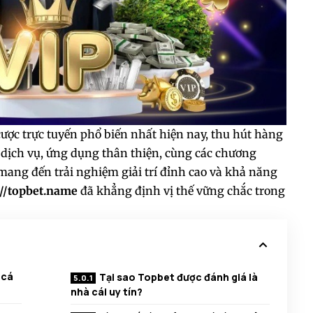
ược trực tuyến phổ biến nhất hiện nay, thu hút hàng
c dịch vụ, ứng dụng thân thiện, cùng các chương
mang đến trải nghiệm giải trí đỉnh cao và khả năng
://topbet.name
đã khẳng định vị thế vững chắc trong
 cá
Tại sao Topbet được đánh giá là
nhà cái uy tín?