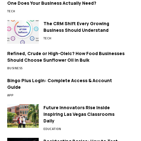
One Does Your Business Actually Need?
TECH
The CRM Shift Every Growing
Business Should Understand
TECH
Refined, Crude or High-Oleic? How Food Businesses
Should Choose Sunflower Oil in Bulk
BUSINESS
Bingo Plus Login: Complete Access & Account
Guide
APP
Future Innovators Rise Inside
Inspiring Las Vegas Classrooms
Daily
EDUCATION