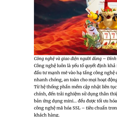
Công nghệ và giao diện người dùng – Đỉnh 
Công nghệ luôn là yếu tố quyết định khả
đầu tư mạnh mẽ vào hạ tầng công nghệ c
nhanh chóng, an toàn cho mọi hoạt động
Từ hệ thống phần mềm cập nhật liên tục, 
chính, đến trải nghiệm sử dụng thân thiệ
bản ứng dụng mini… đều được tối ưu hóa 
công nghệ mã hóa SSL – tiêu chuẩn trong
khách hàng.