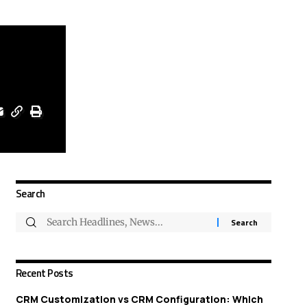
Search
Recent Posts
CRM Customization vs CRM Configuration: Which