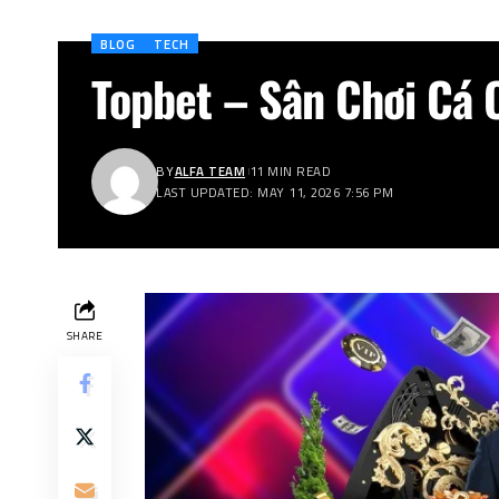
BLOG
TECH
Topbet – Sân Chơi Cá 
BY
ALFA TEAM
11 MIN READ
LAST UPDATED: MAY 11, 2026 7:56 PM
SHARE