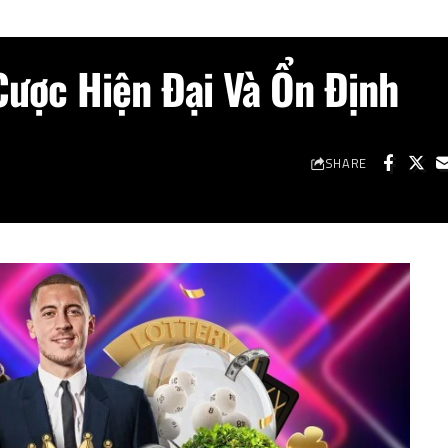
Cược Hiện Đại Và Ổn Định
SHARE