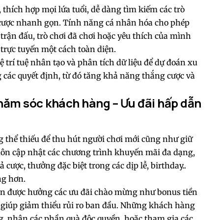
, thích hợp mọi lứa tuổi, dễ dàng tìm kiếm các trò
t cược nhanh gọn. Tính năng cá nhân hóa cho phép
c trận đấu, trò chơi đã chơi hoặc yêu thích của mình
trực tuyến một cách toàn diện.
trí tuệ nhân tạo và phân tích dữ liệu để dự đoán xu
g các quyết định, từ đó tăng khả năng thắng cược và
hăm sóc khách hàng – Ưu đãi hấp dẫn
 thể thiếu để thu hút người chơi mới cũng như giữ
ôn cập nhật các chương trình khuyến mãi đa dạng,
 cược, thưởng đặc biệt trong các dịp lễ, birthday..
ng hơn.
n được hưởng các ưu đãi chào mừng như bonus tiền
rị giúp giảm thiểu rủi ro ban đầu. Những khách hàng
ng, nhận các phần quà độc quyền, hoặc tham gia các