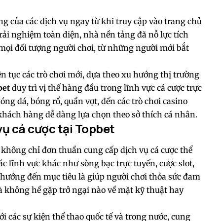
g của các dịch vụ ngay từ khi truy cập vào trang chủ
ải nghiệm toàn diện, nhà nền tảng đã nỗ lực tích
 mọi đối tượng người chơi, từ những người mới bắt
n tục các trò chơi mới, dựa theo xu hướng thị trường
bet
duy trì vị thế hàng đầu trong lĩnh vực cá cược trực
óng đá, bóng rổ, quần vợt, đến các trò chơi casino
 khách hàng dễ dàng lựa chọn theo sở thích cá nhân.
vụ cá cược tại Topbet
không chỉ đơn thuần cung cấp dịch vụ cá cược thể
 lĩnh vực khác như sòng bạc trực tuyến, cược slot,
u hướng đến mục tiêu là giúp người chơi thỏa sức đam
 không hề gặp trở ngại nào về mặt kỹ thuật hay
ới các sự kiện thể thao quốc tế và trong nước, cung