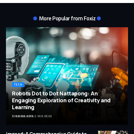
More Popular from Foxiz
TECH
Robots Dot to Dot Nattapong: An
Engaging Exploration of Creativity and
Learning
BY
ANIMA ARYA
5 MIN READ