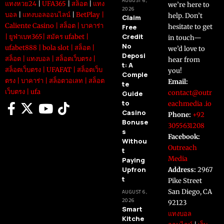
AUGUST 6,
แทงหวย24
|
UFA365
|
สล็อต
|
แทง
we’re here to
2026
บอล
|
แทงบอลออนไลน์
|
BetPlay
|
help. Don’t
Claim
Caliente Casino
|
สล็อต
|
บาคาร่า
Free
hesitate to get
Credit
|
ยูฟ่าเบท365
|
สมัคร ufabet
|
in touch—
No
ufabet888
|
bola slot
|
สล็อต
|
we’d love to
Deposi
สล็อต
|
แทงบอล
|
สล็อตเว็บตรง
|
hear from
t: A
สล็อตเว็บตรง
|
UFAFAT
|
สล็อตเว็บ
you!
Comple
ตรง
|
บาคาร่า
|
สล็อตวอเลท
|
สล็อต
Email:
te
เว็บตรง
|
ufa
contact@outr
Guide
to
eachmedia .io
Casino
Phone:
+92
Bonuse
3055631208
s
Facebook:
Withou
Outreach
t
Media
Paying
Upfron
Address:
2967
t
Pike Street
San Diego, CA
AUGUST 6,
2026
92123
Smart
แทงบอล
Kitche