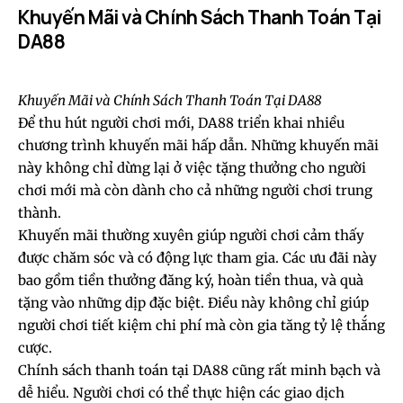
Khuyến Mãi và Chính Sách Thanh Toán Tại
DA88
Khuyến Mãi và Chính Sách Thanh Toán Tại DA88
Để thu hút người chơi mới, DA88 triển khai nhiều
chương trình khuyến mãi hấp dẫn. Những khuyến mãi
này không chỉ dừng lại ở việc tặng thưởng cho người
chơi mới mà còn dành cho cả những người chơi trung
thành.
Khuyến mãi thường xuyên giúp người chơi cảm thấy
được chăm sóc và có động lực tham gia. Các ưu đãi này
bao gồm tiền thưởng đăng ký, hoàn tiền thua, và quà
tặng vào những dịp đặc biệt. Điều này không chỉ giúp
người chơi tiết kiệm chi phí mà còn gia tăng tỷ lệ thắng
cược.
Chính sách thanh toán tại DA88 cũng rất minh bạch và
dễ hiểu. Người chơi có thể thực hiện các giao dịch