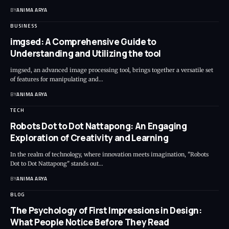
BY
ANIMA ARYA
BUSINESS
imgsed: A Comprehensive Guide to
Understanding and Utilizing the tool
imgsed, an advanced image processing tool, brings together a versatile set
of features for manipulating and…
BY
ANIMA ARYA
TECH
Robots Dot to Dot Nattapong: An Engaging
Exploration of Creativity and Learning
In the realm of technology, where innovation meets imagination, "Robots
Dot to Dot Nattapong" stands out…
BY
ANIMA ARYA
BLOG
The Psychology of First Impressions in Design:
What People Notice Before They Read