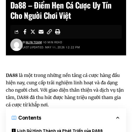
Da88 – Điểm Hẹn Cá Cược Uy Tín
Cho Người Chơi Việt
BY
ALFA TEAM
10 MIN READ
LAST UPDATED: MAY 11, 2026 12:22 PM
DA88
là một trong những nền tảng cá cược hàng đầu
hiện nay, cung cấp trải nghiệm linh hoạt và đa dạng
cho người chơi. Với giao diện thân thiện và dịch vụ tận
tâm, DA88 đã thu hút được hàng triệu người tham gia
cá cược từ khắp nơi.
Contents
Lịch Sử Hình Thành và Phát Triển của DA88