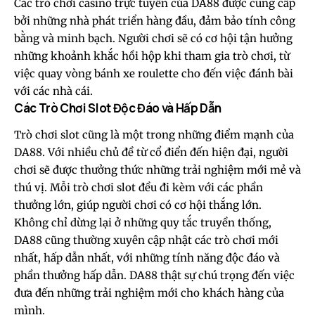
Các trò chơi casino trực tuyến của DA88 được cung cấp
bởi những nhà phát triển hàng đầu, đảm bảo tính công
bằng và minh bạch. Người chơi sẽ có cơ hội tận hưởng
những khoảnh khắc hồi hộp khi tham gia trò chơi, từ
việc quay vòng bánh xe roulette cho đến việc đánh bài
với các nhà cái.
Các Trò Chơi Slot Độc Đáo và Hấp Dẫn
Trò chơi slot cũng là một trong những điểm mạnh của
DA88. Với nhiều chủ đề từ cổ điển đến hiện đại, người
chơi sẽ được thưởng thức những trải nghiệm mới mẻ và
thú vị. Mỗi trò chơi slot đều đi kèm với các phần
thưởng lớn, giúp người chơi có cơ hội thắng lớn.
Không chỉ dừng lại ở những quy tắc truyền thống,
DA88 cũng thường xuyên cập nhật các trò chơi mới
nhất, hấp dẫn nhất, với những tính năng độc đáo và
phần thưởng hấp dẫn. DA88 thật sự chú trọng đến việc
đưa đến những trải nghiệm mới cho khách hàng của
mình.