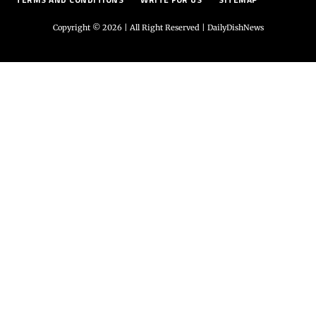
Copyright © 2026 | All Right Reserved |
DailyDishNews