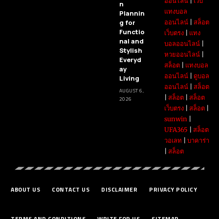
ออนไลน์
|
เว็บ
n
แทงบอล
Plannin
g for
ออนไลน์
|
สล็อต
Functio
เว็บตรง
|
แทง
nal and
บอลออนไลน์
|
Stylish
หวยออนไลน์
|
Everyd
สล็อต
|
แทงบอล
ay
ออนไลน์
|
ดูบอล
Living
ออนไลน์
|
สล็อต
AUGUST 6,
|
สล็อต
|
สล็อต
2026
เว็บตรง
|
สล็อต
|
sunwin
|
UFA365
|
สล็อต
วอเลท
|
บาคาร่า
|
สล็อต
ABOUT US
CONTACT US
DISCLAIMER
PRIVACY POLICY
TERMS AND CONDITIONS
WRITE FOR US
SITEMAP