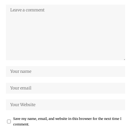
Save my name, email, and website in this browser for the next time I
comment.