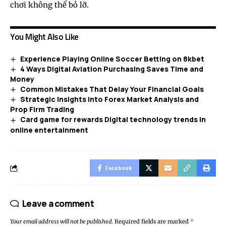
chơi không thể bỏ lỡ.
You Might Also Like
Experience Playing Online Soccer Betting on 8kbet
4 Ways Digital Aviation Purchasing Saves Time and
Money
Common Mistakes That Delay Your Financial Goals
Strategic Insights into Forex Market Analysis and
Prop Firm Trading
Card game for rewards Digital technology trends in
online entertainment
Facebook
Leave a comment
Your email address will not be published.
Required fields are marked
*