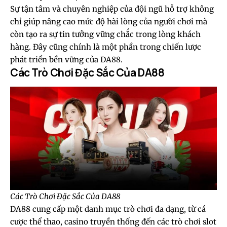
Sự tận tâm và chuyên nghiệp của đội ngũ hỗ trợ không
chỉ giúp nâng cao mức độ hài lòng của người chơi mà
còn tạo ra sự tin tưởng vững chắc trong lòng khách
hàng. Đây cũng chính là một phần trong chiến lược
phát triển bền vững của DA88.
Các Trò Chơi Đặc Sắc Của DA88
Các Trò Chơi Đặc Sắc Của DA88
DA88 cung cấp một danh mục trò chơi đa dạng, từ cá
cược thể thao, casino truyền thống đến các trò chơi slot