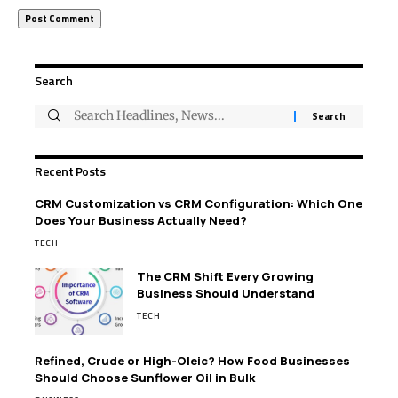
Search
Recent Posts
CRM Customization vs CRM Configuration: Which One
Does Your Business Actually Need?
TECH
The CRM Shift Every Growing
Business Should Understand
TECH
Refined, Crude or High-Oleic? How Food Businesses
Should Choose Sunflower Oil in Bulk