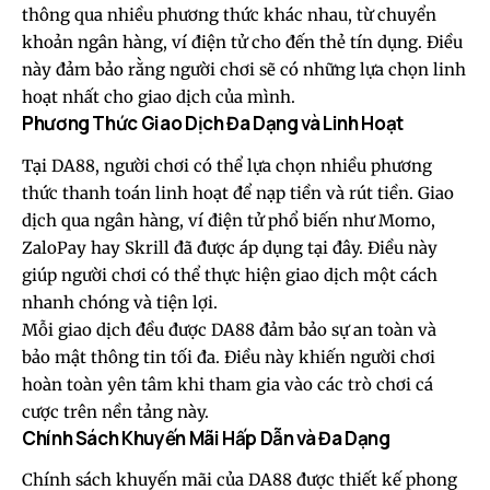
thông qua nhiều phương thức khác nhau, từ chuyển
khoản ngân hàng, ví điện tử cho đến thẻ tín dụng. Điều
này đảm bảo rằng người chơi sẽ có những lựa chọn linh
hoạt nhất cho giao dịch của mình.
Phương Thức Giao Dịch Đa Dạng và Linh Hoạt
Tại DA88, người chơi có thể lựa chọn nhiều phương
thức thanh toán linh hoạt để nạp tiền và rút tiền. Giao
dịch qua ngân hàng, ví điện tử phổ biến như Momo,
ZaloPay hay Skrill đã được áp dụng tại đây. Điều này
giúp người chơi có thể thực hiện giao dịch một cách
nhanh chóng và tiện lợi.
Mỗi giao dịch đều được DA88 đảm bảo sự an toàn và
bảo mật thông tin tối đa. Điều này khiến người chơi
hoàn toàn yên tâm khi tham gia vào các trò chơi cá
cược trên nền tảng này.
Chính Sách Khuyến Mãi Hấp Dẫn và Đa Dạng
Chính sách khuyến mãi của DA88 được thiết kế phong