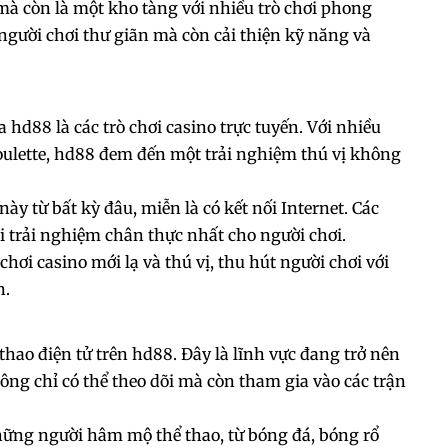
mà còn là một kho tàng với nhiều trò chơi phong
người chơi thư giãn mà còn cải thiện kỹ năng và
d88 là các trò chơi casino trực tuyến. Với nhiều
 roulette, hd88 đem đến một trải nghiệm thú vị không
 này từ bất kỳ đâu, miễn là có kết nối Internet. Các
ại trải nghiệm chân thực nhất cho người chơi.
hơi casino mới lạ và thú vị, thu hút người chơi với
n.
thao điện tử trên hd88. Đây là lĩnh vực đang trở nên
hông chỉ có thể theo dõi mà còn tham gia vào các trận
hững người hâm mộ thể thao, từ bóng đá, bóng rổ