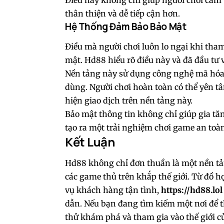
Điều này không chỉ giúp người chơi cảm 
thân thiện và dễ tiếp cận hơn.
Hệ Thống Đảm Bảo Bảo Mật
Điều mà người chơi luôn lo ngại khi tham
mật. Hd88 hiểu rõ điều này và đã đầu tư
Nền tảng này sử dụng công nghệ mã hóa 
dùng. Người chơi hoàn toàn có thể yên t
hiện giao dịch trên nền tảng này.
Bảo mật thông tin không chỉ giúp gia tăn
tạo ra một trải nghiệm chơi game an toàn
Kết Luận
Hd88 không chỉ đơn thuần là một nền tản
các game thủ trên khắp thế giới. Từ đồ họ
vụ khách hàng tận tình,
https://hd88.lol
dẫn. Nếu bạn đang tìm kiếm một nơi để t
thử khám phá và tham gia vào thế giới c