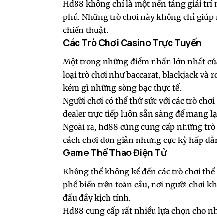
Hd88 không chỉ là một nền tảng giải trí 
phú. Những trò chơi này không chỉ giúp 
chiến thuật.
Các Trò Chơi Casino Trực Tuyến
Một trong những điểm nhấn lớn nhất của h
loại trò chơi như baccarat, blackjack và
kém gì những sòng bạc thực tế.
Người chơi có thể thử sức với các trò chơi
dealer trực tiếp luôn sẵn sàng để mang l
Ngoài ra, hd88 cũng cung cấp những trò c
cách chơi đơn giản nhưng cực kỳ hấp dẫ
Game Thể Thao Điện Tử
Không thể không kể đến các trò chơi thể 
phổ biến trên toàn cầu, nơi người chơi k
đấu đầy kịch tính.
Hd88 cung cấp rất nhiều lựa chọn cho n