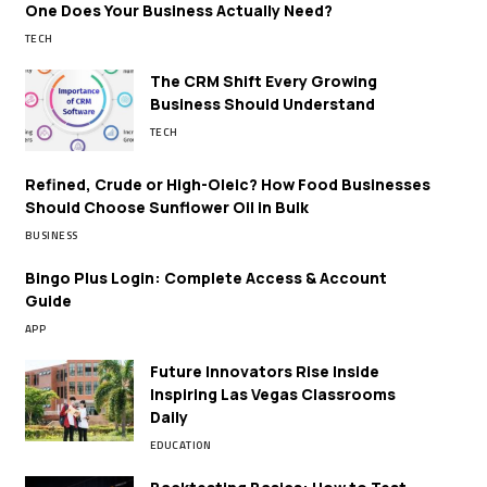
One Does Your Business Actually Need?
TECH
The CRM Shift Every Growing
Business Should Understand
TECH
Refined, Crude or High-Oleic? How Food Businesses
Should Choose Sunflower Oil in Bulk
BUSINESS
Bingo Plus Login: Complete Access & Account
Guide
APP
Future Innovators Rise Inside
Inspiring Las Vegas Classrooms
Daily
EDUCATION