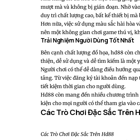
mượt mà và không bị gián đoạn. Nhờ vào
duy trì chất lượng cao, bất kể thiết bị m
Hơn nữa, việc sử dụng màu sắc hài hòa v
nên một không gian chơi game thú vị, k
Trải Nghiệm Người Dùng Tốt Nhất
Bên cạnh chất lượng đồ họa, hd88 còn ch
thiện, dễ sử dụng và dễ tìm kiếm là một 
Người chơi có thể dễ dàng điều hướng qu
tảng. Từ việc đăng ký tài khoản đến nạp t
tiết kiệm thời gian cho người dùng.
Hd88 còn mang đến nhiều chương trình k
kiện cho mọi người có thể tham gia vào c
Các Trò Chơi Đặc Sắc Trên 
Các Trò Chơi Đặc Sắc Trên Hd88