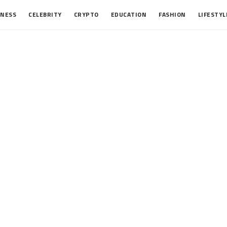
INESS
CELEBRITY
CRYPTO
EDUCATION
FASHION
LIFESTYL