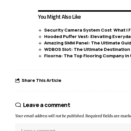
You Might Also Like
Security Camera System Cost What I F
Hooded Puffer Vest: Elevating Everyd
Amazing SMM Panel: The Ultimate Guid
WDBOS Slot: The Ultimate Destination 
Floorna: The Top Flooring Company in
Share This Article
Leave a comment
Your email address will not be published.
Required fields are mar