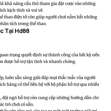
 là khả năng cầu thủ tham gia đặt cược vào những
ính kịch tính và vui vẻ.
i thể thao điện tử còn giúp người chơi nắm bắt những
phân tích trong thể thao.
c Tại Hd88
quan trọng quyết định sự thành công của bất kỳ nền
uôn được hỗ trợ tận tình và nhanh chóng.
p, luôn sẵn sàng giải đáp mọi thắc mắc của người
ách hàng có thể liên hệ với bộ phận hỗ trợ qua nhiều
, đội ngũ hỗ trợ còn cung cấp những hướng dẫn chi
c trò chơi có sẵn.