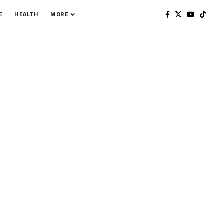
E
HEALTH
MORE