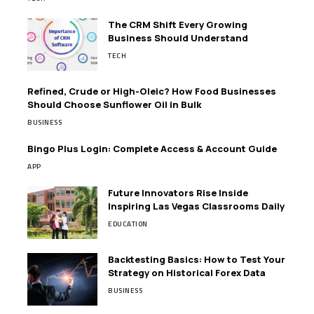
The CRM Shift Every Growing
Business Should Understand
TECH
Refined, Crude or High-Oleic? How Food Businesses
Should Choose Sunflower Oil in Bulk
BUSINESS
Bingo Plus Login: Complete Access & Account Guide
APP
Future Innovators Rise Inside
Inspiring Las Vegas Classrooms Daily
EDUCATION
Backtesting Basics: How to Test Your
Strategy on Historical Forex Data
BUSINESS