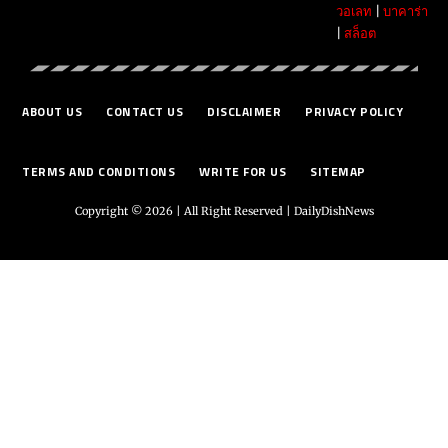
วอเลท
|
บาคาร่า
|
สล็อต
ABOUT US
CONTACT US
DISCLAIMER
PRIVACY POLICY
TERMS AND CONDITIONS
WRITE FOR US
SITEMAP
Copyright © 2026 | All Right Reserved |
DailyDishNews