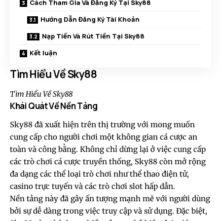
Cách Tham Gia Và Đăng Ký Tại Sky88
Hướng Dẫn Đăng Ký Tài Khoản
Nạp Tiền Và Rút Tiền Tại Sky88
Kết luận
Tìm Hiểu Về Sky88
Tìm Hiểu Về Sky88
Khái Quát Về Nền Tảng
Sky88 đã xuất hiện trên thị trường với mong muốn
cung cấp cho người chơi một không gian cá cược an
toàn và công bằng. Không chỉ dừng lại ở việc cung cấp
các trò chơi cá cược truyền thống, Sky88 còn mở rộng
đa dạng các thể loại trò chơi như thể thao điện tử,
casino trực tuyến và các trò chơi slot hấp dẫn.
Nền tảng này đã gây ấn tượng mạnh mẽ với người dùng
bởi sự dễ dàng trong việc truy cập và sử dụng. Đặc biệt,