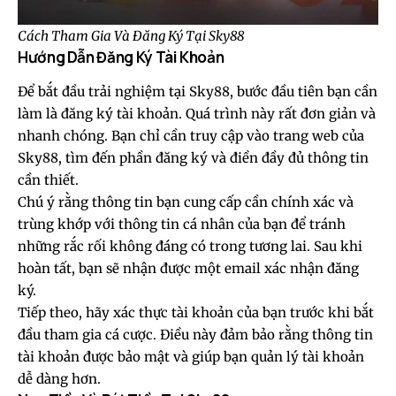
Cách Tham Gia Và Đăng Ký Tại Sky88
Hướng Dẫn Đăng Ký Tài Khoản
Để bắt đầu trải nghiệm tại Sky88, bước đầu tiên bạn cần
làm là đăng ký tài khoản. Quá trình này rất đơn giản và
nhanh chóng. Bạn chỉ cần truy cập vào trang web của
Sky88, tìm đến phần đăng ký và điền đầy đủ thông tin
cần thiết.
Chú ý rằng thông tin bạn cung cấp cần chính xác và
trùng khớp với thông tin cá nhân của bạn để tránh
những rắc rối không đáng có trong tương lai. Sau khi
hoàn tất, bạn sẽ nhận được một email xác nhận đăng
ký.
Tiếp theo, hãy xác thực tài khoản của bạn trước khi bắt
đầu tham gia cá cược. Điều này đảm bảo rằng thông tin
tài khoản được bảo mật và giúp bạn quản lý tài khoản
dễ dàng hơn.