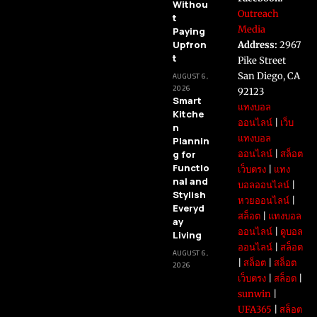
Withou
Outreach
t
Media
Paying
Upfron
Address:
2967
t
Pike Street
San Diego, CA
AUGUST 6,
2026
92123
Smart
แทงบอล
Kitche
ออนไลน์
|
เว็บ
n
แทงบอล
Plannin
g for
ออนไลน์
|
สล็อต
Functio
เว็บตรง
|
แทง
nal and
บอลออนไลน์
|
Stylish
หวยออนไลน์
|
Everyd
สล็อต
|
แทงบอล
ay
ออนไลน์
|
ดูบอล
Living
ออนไลน์
|
สล็อต
AUGUST 6,
|
สล็อต
|
สล็อต
2026
เว็บตรง
|
สล็อต
|
sunwin
|
UFA365
|
สล็อต