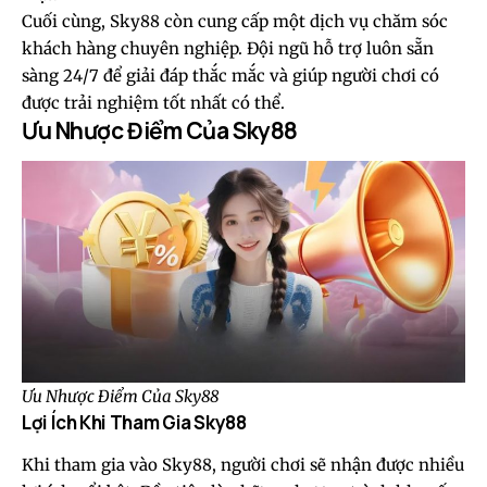
Cuối cùng, Sky88 còn cung cấp một dịch vụ chăm sóc
khách hàng chuyên nghiệp. Đội ngũ hỗ trợ luôn sẵn
sàng 24/7 để giải đáp thắc mắc và giúp người chơi có
được trải nghiệm tốt nhất có thể.
Ưu Nhược Điểm Của Sky88
Ưu Nhược Điểm Của Sky88
Lợi Ích Khi Tham Gia Sky88
Khi tham gia vào Sky88, người chơi sẽ nhận được nhiều