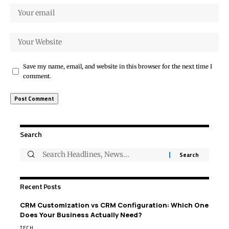
Save my name, email, and website in this browser for the next time I
comment.
Search
Recent Posts
CRM Customization vs CRM Configuration: Which One
Does Your Business Actually Need?
TECH