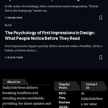
In the realm of technology, where innovation meets imagination, "Robots
Dot to Dot Nattapong" stands out…
BY
ANIMA ARYA
BLOG
The Psychology of First Impressions in Design:
What People Notice Before They Read
First impressions happen quickly. Before someone reads a headline, clicks a
button, or learns about a…
BY
ALPHA TEAM
About Us
Popular
Contact
Posts
Us
DailyDishNews delivers
breaking headlines and
BDG
At
Play
trending stories worldwide,
DailyDishNew
Review
providing the latest updates and
s, we value
2026: