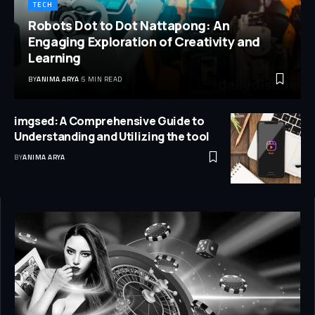
TECH
Robots Dot to Dot Nattapong: An
Engaging Exploration of Creativity and
Learning
BY
ANIMA ARYA
5 MIN READ
imgsed: A Comprehensive Guide to
Understanding and Utilizing the tool
BY
ANIMA ARYA