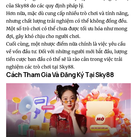
của Sky88 do các quy định pháp lý.
Hơn nữa, mặc dù cung cấp nhiều trò chơi và tính năng,
nhưng chất lượng trải nghiệm có thể không đồng đều.
Một số trò chơi có thể chưa được tối ưu hóa như mong
đợi, gây khó chịu cho người chơi.
Cuối cùng, một nhược điểm nữa chính là việc yêu cầu
về vốn đầu tư. Đối với những người mới bắt đầu, lượng
tiền cược ban đầu có thể sẽ là rào cản trong việc trải
nghiệm các trò chơi tại Sky88.
Cách Tham Gia Và Đăng Ký Tại Sky88