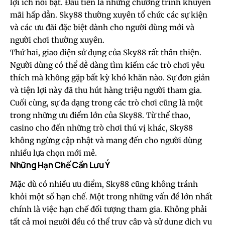
lợi ích nổi bật. Đầu tiên là những chương trình khuyến
mãi hấp dẫn. Sky88 thường xuyên tổ chức các sự kiện
và các ưu đãi đặc biệt dành cho người dùng mới và
người chơi thường xuyên.
Thứ hai, giao diện sử dụng của Sky88 rất thân thiện.
Người dùng có thể dễ dàng tìm kiếm các trò chơi yêu
thích mà không gặp bất kỳ khó khăn nào. Sự đơn giản
và tiện lợi này đã thu hút hàng triệu người tham gia.
Cuối cùng, sự đa dạng trong các trò chơi cũng là một
trong những ưu điểm lớn của Sky88. Từ thể thao,
casino cho đến những trò chơi thú vị khác, Sky88
không ngừng cập nhật và mang đến cho người dùng
nhiều lựa chọn mới mẻ.
Những Hạn Chế Cần Lưu Ý
Mặc dù có nhiều ưu điểm, Sky88 cũng không tránh
khỏi một số hạn chế. Một trong những vấn đề lớn nhất
chính là việc hạn chế đối tượng tham gia. Không phải
tất cả mọi người đều có thể truy cập và sử dụng dịch vụ