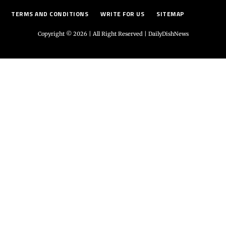
TERMS AND CONDITIONS
WRITE FOR US
SITEMAP
Copyright © 2026 | All Right Reserved |
DailyDishNews