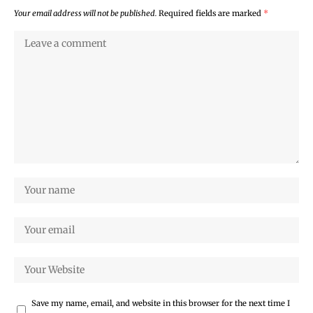
Your email address will not be published.
Required fields are marked
*
Save my name, email, and website in this browser for the next time I