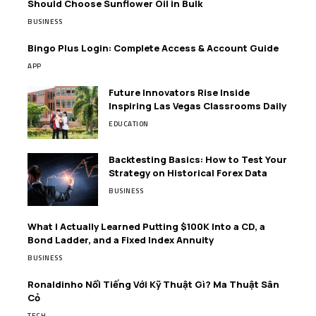
Should Choose Sunflower Oil in Bulk
BUSINESS
Bingo Plus Login: Complete Access & Account Guide
APP
Future Innovators Rise Inside
Inspiring Las Vegas Classrooms Daily
EDUCATION
Backtesting Basics: How to Test Your
Strategy on Historical Forex Data
BUSINESS
What I Actually Learned Putting $100K Into a CD, a
Bond Ladder, and a Fixed Index Annuity
BUSINESS
Ronaldinho Nổi Tiếng Với Kỹ Thuật Gì? Ma Thuật Sân
Cỏ
TECH