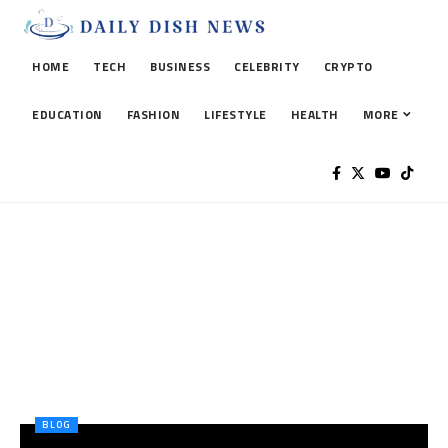
HOME
TECH
BUSINESS
CELEBRITY
CRYPTO
EDUCATION
FASHION
LIFESTYLE
HEALTH
MORE
BLOG