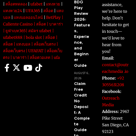
BDG
|
สล็อตทดลอง
|
ufabet
|
แทงหวย
|
assistance,
Play
แทงหวย24
|
UFA365
|
สล็อต
|
แทง
we’re here to
Review
บอล
|
แทงบอลออนไลน์
|
BetPlay
|
help. Don’t
2026:
Caliente Casino
|
สล็อต
|
บาคาร่า
Feature
hesitate to get
s,
|
ยูฟ่าเบท365
|
สมัคร ufabet
|
in touch—
Experie
ufabet888
|
bola slot
|
สล็อต
|
we’d love to
nce,
สล็อต
|
แทงบอล
|
สล็อตเว็บตรง
|
hear from
and
สล็อตเว็บตรง
|
UFAFAT
|
สล็อตเว็บ
you!
Beginn
ตรง
|
บาคาร่า
|
สล็อตวอเลท
|
ufa
Email:
er
contact@outr
Guide
eachmedia .io
AUGUST 6,
Phone:
+92
2026
Claim
3055631208
Free
Facebook:
Credit
Outreach
No
Media
Deposi
Address:
2967
t: A
Comple
Pike Street
te
San Diego, CA
Guide
92123
to