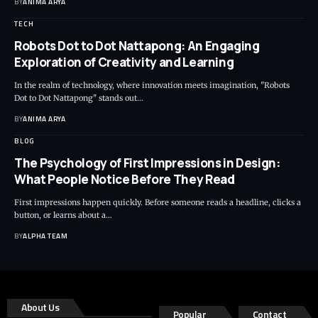
BY
ANIMA ARYA
TECH
Robots Dot to Dot Nattapong: An Engaging
Exploration of Creativity and Learning
In the realm of technology, where innovation meets imagination, "Robots
Dot to Dot Nattapong" stands out…
BY
ANIMA ARYA
BLOG
The Psychology of First Impressions in Design:
What People Notice Before They Read
First impressions happen quickly. Before someone reads a headline, clicks a
button, or learns about a…
BY
ALPHA TEAM
About Us
Popular
Contact