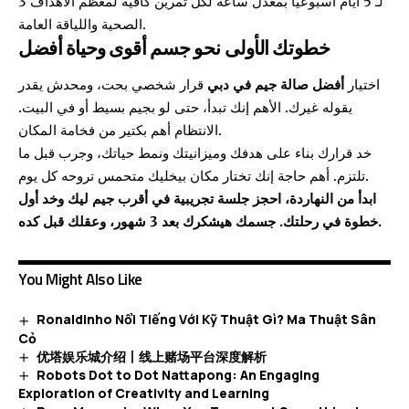
3 لـ 5 أيام أسبوعياً بمعدل ساعة لكل تمرين كافية لمعظم الأهداف
الصحية واللياقة العامة.
خطوتك الأولى نحو جسم أقوى وحياة أفضل
اختيار
أفضل صالة جيم في دبي
قرار شخصي بحت، ومحدش يقدر
يقوله غيرك. الأهم إنك تبدأ، حتى لو بجيم بسيط أو في البيت.
الانتظام أهم بكتير من فخامة المكان.
خد قرارك بناء على هدفك وميزانيتك ونمط حياتك، وجرب قبل ما
تلتزم. أهم حاجة إنك تختار مكان بيخليك متحمس تروحه كل يوم.
ابدأ من النهاردة، احجز جلسة تجريبية في أقرب جيم ليك وخد أول
خطوة في رحلتك. جسمك هيشكرك بعد 3 شهور، وعقلك قبل كده.
You Might Also Like
Ronaldinho Nổi Tiếng Với Kỹ Thuật Gì? Ma Thuật Sân
Cỏ
优塔娱乐城介绍丨线上赌场平台深度解析
Robots Dot to Dot Nattapong: An Engaging
Exploration of Creativity and Learning