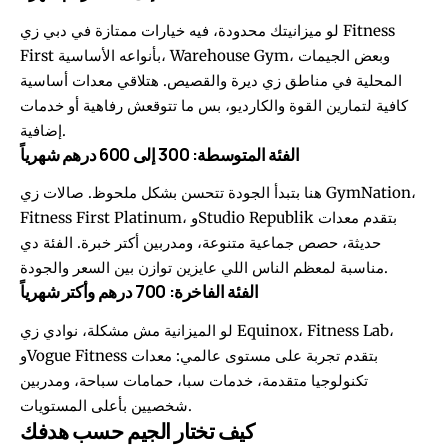
لو ميزانيتك محدودة، فيه خيارات ممتازة في دبي زي Fitness
First بأنواعه الأساسية، Warehouse Gym، وبعض الجيمات
المحلية في مناطق زي ديرة والقصيص. هتلاقي معدات أساسية
كافية لتمارين القوة والكارديو، بس ما تتوقعش رفاهية أو خدمات
إضافية.
الفئة المتوسطة: 300 إلى 600 درهم شهرياً
هنا بتبدأ الجودة تتحسن بشكل ملحوظ. صالات زي GymNation،
Fitness First Platinum، وStudio Republik بتقدم معدات
حديثة، حصص جماعية متنوعة، ومدربين أكتر خبرة. الفئة دي
مناسبة لمعظم الناس اللي عايزين توازن بين السعر والجودة.
الفئة الفاخرة: 700 درهم وأكتر شهرياً
لو الميزانية مش مشكلة، نوادي زي Equinox، Fitness Lab،
وVogue Fitness بتقدم تجربة على مستوى عالمي: معدات
تكنولوجيا متقدمة، خدمات سبا، حمامات سباحة، ومدربين
شخصيين بأعلى المستويات.
كيف تختار الجيم حسب هدفك