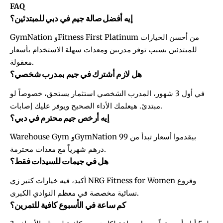
FAQ
إيه أفضل صالة جيم في دبي للمبتدئين؟
GymNation وFitness First Platinum من أحسن الخيارات
للمبتدئين بسبب توفر مدربين ومعدات سهلة الاستخدام بأسعار
معقولة.
هل لازم أشترك في جيم بمدرب شخصي؟
في أول 3 شهور، المدرب الشخصي استثمار يستحق، خصوصاً لو
مبتدئ. هيعلمك الأداء الصحيح ويوفر عليك إصابات.
إيه أرخص جيم محترم في دبي؟
Warehouse Gym وGymNation بيقدموا أسعار تبدأ من 99
درهم شهرياً مع معدات محترمة.
هل في جيمات للسيدات فقط؟
أكيد، فيه خيارات كتير زي NRG Fitness for Women وفروع
نسائية مخصصة في معظم النوادي الكبرى.
كم ساعة في الأسبوع كافية للتمرين؟