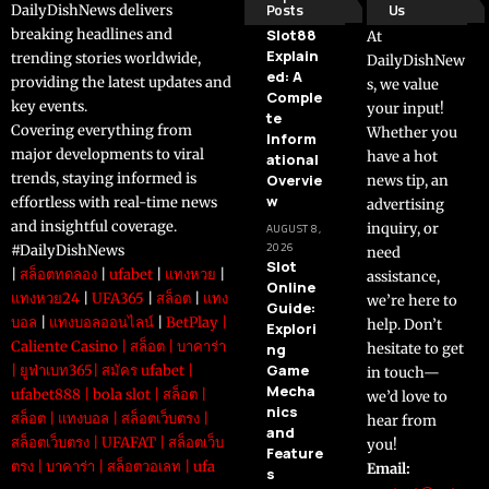
Posts
Us
DailyDishNews delivers
breaking headlines and
Slot88
At
Explain
trending stories worldwide,
DailyDishNew
ed: A
providing the latest updates and
s, we value
Comple
key events.
your input!
te
Covering everything from
Whether you
Inform
major developments to viral
have a hot
ational
trends, staying informed is
Overvie
news tip, an
w
effortless with real-time news
advertising
and insightful coverage.
inquiry, or
AUGUST 8,
2026
#DailyDishNews
need
Slot
|
สล็อตทดลอง
|
ufabet
|
แทงหวย
|
assistance,
Online
แทงหวย24
|
UFA365
|
สล็อต
|
แทง
we’re here to
Guide:
บอล
|
แทงบอลออนไลน์
|
BetPlay
|
help. Don’t
Explori
Caliente Casino
|
สล็อต
|
บาคาร่า
ng
hesitate to get
Game
|
ยูฟ่าเบท365
|
สมัคร ufabet
|
in touch—
Mecha
ufabet888
|
bola slot
|
สล็อต
|
we’d love to
nics
สล็อต
|
แทงบอล
|
สล็อตเว็บตรง
|
hear from
and
สล็อตเว็บตรง
|
UFAFAT
|
สล็อตเว็บ
you!
Feature
ตรง
|
บาคาร่า
|
สล็อตวอเลท
|
ufa
Email:
s