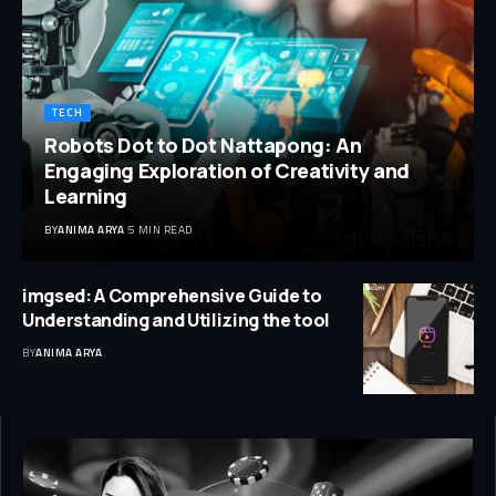
TECH
Robots Dot to Dot Nattapong: An
Engaging Exploration of Creativity and
Learning
BY
ANIMA ARYA
5 MIN READ
imgsed: A Comprehensive Guide to
Understanding and Utilizing the tool
BY
ANIMA ARYA