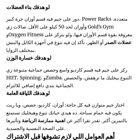
لو هدفك بناء العضلات
دور على جيم فيه قسم أوزان حرة كبير، Power Racks متعددة،
وأوزان لحد 50 كيلو على الأقل. صالات زي Gold’s Gym
وOxygen Fitness معروفة بقوة قسم الأوزان فيها. ولو بتركز على
عضلات الصدر
أو الظهر، تأكد إن فيه تنوع في أجهزة الكابل والبنش
بمختلف الزوايا.
لو هدفك خسارة الوزن
ركز على جيم فيه قسم كارديو واسع وحصص جماعية متنوعة زي
HIIT، Spinning، وZumba. التنوع بيخليك ما تزهقش، والحصص
الجماعية بتدي دافع إضافي للالتزام.
لو هدفك اللياقة العامة
اختار جيم متوازن فيه كل حاجة: أوزان، كارديو، حصص، ويا ريت
يكون فيه حمام سباحة. ده هيدي حياتك تنوع وهيخليك تستمتع
بالتمرين أكتر. تقدر تقرا أكتر عن
اهمية ممارسة الرياضة
وتأثيرها
على الصحة النفسية والجسدية.
أهم العوامل اللي لازم تشوفها قبل الاشتراك