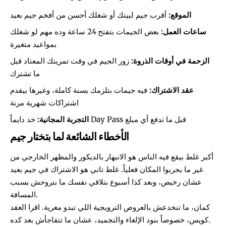
الموقع:
أقرب جيم لبيتك أو شغلك أحسن من أفخم جيم بعيد
ساعات العمل:
بعض الجيمات بتفتح 24 ساعة وده مهم لو شغلك
بمواعيد متغيرة
الزحمة في أوقات الذروة:
زور الجيم في وقت تمرينك المعتاد قبل
ما تشترك
عقد الاشتراك:
فيه جيمات بتلزمك بسنة كاملة، وغيرها بيقدم
اشتراكات شهرية مرنة
خد دايماً Day Pass قبل ما تدفع أي مبلغ
التجربة المجانية:
الأخطاء الشائعة لما بتختار جيم
أكبر غلط بيقع فيه الناس هو الانبهار بالديكور والمظهر الخارجي من
غير ما يجربوا المكان فعلياً. غلط تاني هو الاشتراك في جيم بعيد
عشان رخيص، وبعد كذا أسبوع بتلاقي نفسك ما بتروحش بسبب
المسافة.
كمان، ما تنخدعش بالعروض الترويجية اللي تبدو مغرية. اقرا العقد
كويس، خصوصاً بنود الإلغاء والتجميد، عشان ما تتفاجأش بعد كده.