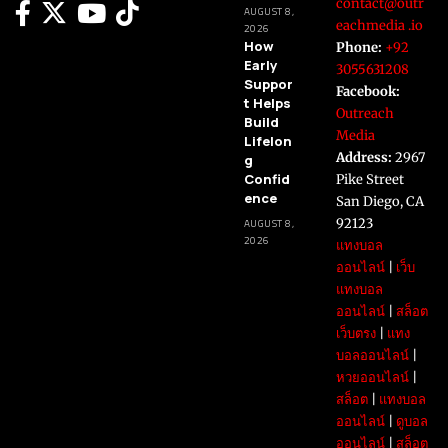
contact@outr
AUGUST 8,
eachmedia .io
2026
How
Phone:
+92
Early
3055631208
Suppor
Facebook:
t Helps
Outreach
Build
Media
Lifelon
Address:
2967
g
Confid
Pike Street
ence
San Diego, CA
92123
AUGUST 8,
2026
แทงบอล
ออนไลน์
|
เว็บ
แทงบอล
ออนไลน์
|
สล็อต
เว็บตรง
|
แทง
บอลออนไลน์
|
หวยออนไลน์
|
สล็อต
|
แทงบอล
ออนไลน์
|
ดูบอล
ออนไลน์
|
สล็อต