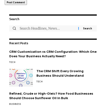
Search
Recent Posts
CRM Customization vs CRM Configuration: Which One
Does Your Business Actually Need?
TECH
The CRM Shift Every Growing
Business Should Understand
TECH
Refined, Crude or High-Oleic? How Food Businesses
Should Choose Sunflower Oil in Bulk
BUSINESS