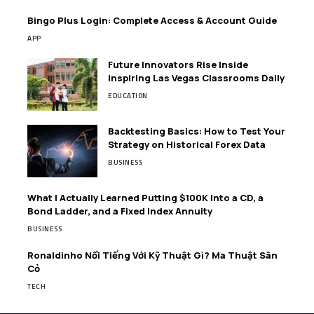
Bingo Plus Login: Complete Access & Account Guide
APP
Future Innovators Rise Inside
Inspiring Las Vegas Classrooms Daily
EDUCATION
Backtesting Basics: How to Test Your
Strategy on Historical Forex Data
BUSINESS
What I Actually Learned Putting $100K Into a CD, a
Bond Ladder, and a Fixed Index Annuity
BUSINESS
Ronaldinho Nổi Tiếng Với Kỹ Thuật Gì? Ma Thuật Sân
Cỏ
TECH