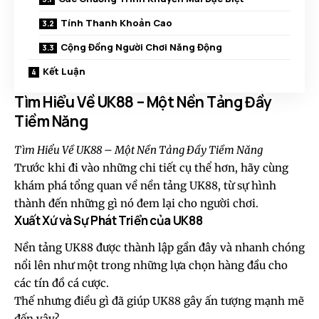
Tính Thanh Khoản Cao
Cộng Đồng Người Chơi Năng Động
Kết Luận
Tìm Hiểu Về UK88 – Một Nền Tảng Đầy
Tiềm Năng
Tìm Hiểu Về UK88 – Một Nền Tảng Đầy Tiềm Năng
Trước khi đi vào những chi tiết cụ thể hơn, hãy cùng
khám phá tổng quan về nền tảng UK88, từ sự hình
thành đến những gì nó đem lại cho người chơi.
Xuất Xứ và Sự Phát Triển của UK88
Nền tảng UK88 được thành lập gần đây và nhanh chóng
nổi lên như một trong những lựa chọn hàng đầu cho
các tín đồ cá cược.
Thế nhưng điều gì đã giúp UK88 gây ấn tượng mạnh mẽ
đến vậy?