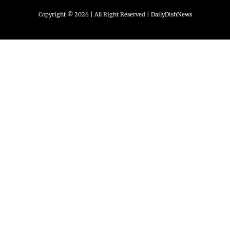
Copyright © 2026 | All Right Reserved |
DailyDishNews