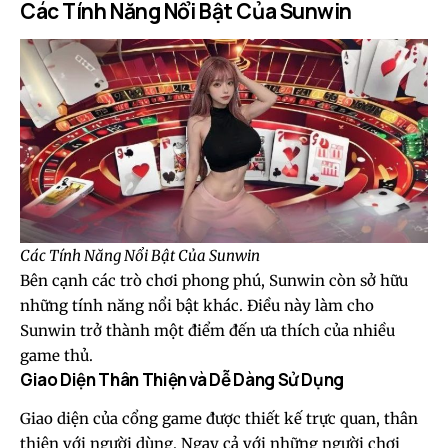
Các Tính Năng Nổi Bật Của Sunwin
Các Tính Năng Nổi Bật Của Sunwin
Bên cạnh các trò chơi phong phú, Sunwin còn sở hữu
những tính năng nổi bật khác. Điều này làm cho
Sunwin trở thành một điểm đến ưa thích của nhiều
game thủ.
Giao Diện Thân Thiện và Dễ Dàng Sử Dụng
Giao diện của cổng game được thiết kế trực quan, thân
thiện với người dùng. Ngay cả với những người chơi