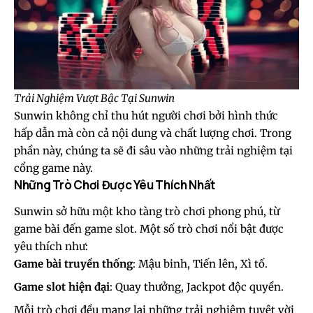
Trải Nghiệm Vượt Bậc Tại Sunwin
Sunwin không chỉ thu hút người chơi bởi hình thức
hấp dẫn mà còn cả nội dung và chất lượng chơi. Trong
phần này, chúng ta sẽ đi sâu vào những trải nghiệm tại
cổng game này.
Những Trò Chơi Được Yêu Thích Nhất
Sunwin sở hữu một kho tàng trò chơi phong phú, từ
game bài đến game slot. Một số trò chơi nổi bật được
yêu thích như:
Game bài truyền thống
: Mậu binh, Tiến lên, Xì tố.
Game slot hiện đại
: Quay thưởng, Jackpot độc quyền.
Mỗi trò chơi đều mang lại những trải nghiệm tuyệt vời