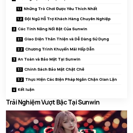
Những Trò Chơi Được Yêu Thích Nhất
Đội Ngũ Hỗ Trợ Khách Hàng Chuyên Nghiệp
Các Tính Năng Nổi Bật Của Sunwin
Giao Diện Thân Thiện và Dễ Dàng Sử Dụng
Chương Trình Khuyến Mãi Hấp Dẫn
An Toàn và Bảo Mật Tại Sunwin
Chính Sách Bảo Mật Chặt Chẽ
Thực Hiện Các Biện Pháp Ngăn Chặn Gian Lận
Kết luận
Trải Nghiệm Vượt Bậc Tại Sunwin