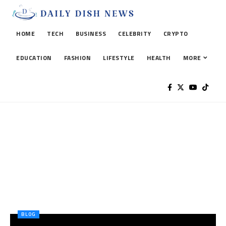
HOME
TECH
BUSINESS
CELEBRITY
CRYPTO
EDUCATION
FASHION
LIFESTYLE
HEALTH
MORE
BLOG