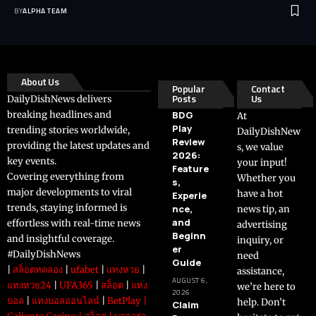
BY
ALPHA TEAM
About Us
Popular
Contact
Posts
Us
DailyDishNews delivers
breaking headlines and
BDG
At
Play
trending stories worldwide,
DailyDishNew
Review
providing the latest updates and
s, we value
2026:
key events.
your input!
Feature
Covering everything from
Whether you
s,
major developments to viral
have a hot
Experie
trends, staying informed is
nce,
news tip, an
and
effortless with real-time news
advertising
Beginn
and insightful coverage.
inquiry, or
er
#DailyDishNews
need
Guide
|
สล็อตทดลอง
|
ufabet
|
แทงหวย
|
assistance,
AUGUST 6,
แทงหวย24
|
UFA365
|
สล็อต
|
แทง
we’re here to
2026
บอล
|
แทงบอลออนไลน์
|
BetPlay
|
help. Don’t
Claim