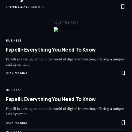
BY
ANIMA ARYA
8 MIN READ
- ADVERTISEMENT -
BUSINESS
Fapelli: Everything You Need To Know
Fapelli is a rising name in the world of digital innovation, offering a unique
and dynamic…
BY
ANIMA ARYA
BUSINESS
Fapelli: Everything You Need To Know
Fapelli is a rising name in the world of digital innovation, offering a unique
and dynamic…
BY
ANIMA ARYA
BUSINESS