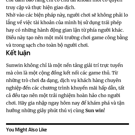
truy cập và thực hiện giao dịch.
Nhờ vào các biện pháp này, người chơi sẽ không phải lo
lắng về việc tài khoản của mình bị sử dụng trái phép
hay có những hành động gian lận từ phía người khác.
Điều này tạo nên một môi trường chơi game công bằng
và trong sạch cho toàn bộ người chơi.
Kết luận
Sunwin không chỉ là một nền tảng giải trí trực tuyến
mà còn là một cộng đồng kết nối các game thủ. Từ
những trò chơi đa dạng, dịch vụ khách hàng chuyên
nghiệp đến các chương trình khuyến mãi hấp dẫn, tất
cả đều tạo nên một trải nghiệm hoàn hảo cho người
chơi. Hãy gia nhập ngay hôm nay để khám phá và tận
hưởng những giây phút thú vị cùng
Sun win
!
You Might Also Like