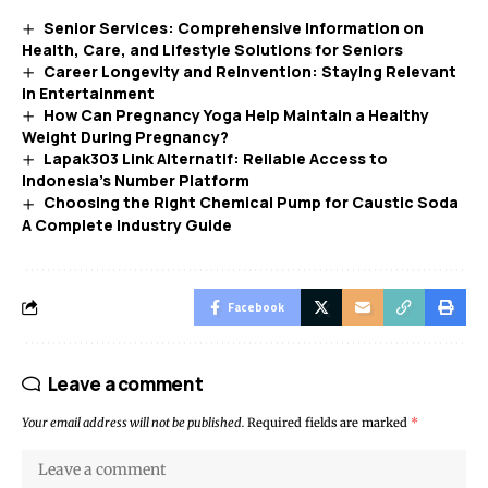
Senior Services: Comprehensive Information on
Health, Care, and Lifestyle Solutions for Seniors
Career Longevity and Reinvention: Staying Relevant
in Entertainment
How Can Pregnancy Yoga Help Maintain a Healthy
Weight During Pregnancy?
Lapak303 Link Alternatif: Reliable Access to
Indonesia’s Number Platform
Choosing the Right Chemical Pump for Caustic Soda
A Complete Industry Guide
Facebook
Leave a comment
Your email address will not be published.
Required fields are marked
*