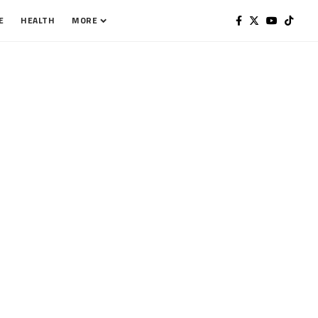
E
HEALTH
MORE