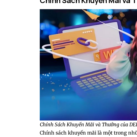
Chính Sách Khuyến Mãi và 
Chính Sách Khuyến Mãi và Thưởng của D
Chính sách khuyến mãi là một trong nhữ