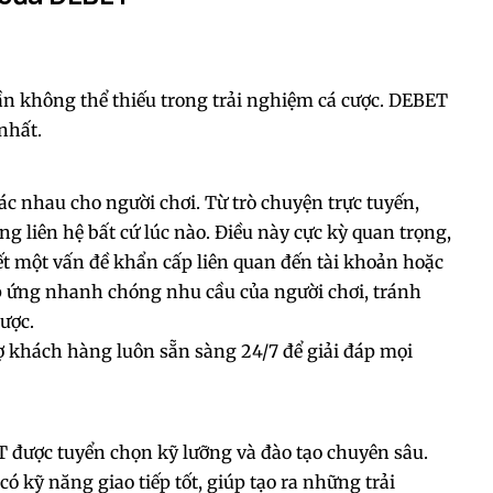
n không thể thiếu trong trải nghiệm cá cược. DEBET
nhất.
c nhau cho người chơi. Từ trò chuyện trực tuyến,
ng liên hệ bất cứ lúc nào. Điều này cực kỳ quan trọng,
yết một vấn đề khẩn cấp liên quan đến tài khoản hoặc
đáp ứng nhanh chóng nhu cầu của người chơi, tránh
ược.
 khách hàng luôn sẵn sàng 24/7 để giải đáp mọi
được tuyển chọn kỹ lưỡng và đào tạo chuyên sâu.
ó kỹ năng giao tiếp tốt, giúp tạo ra những trải