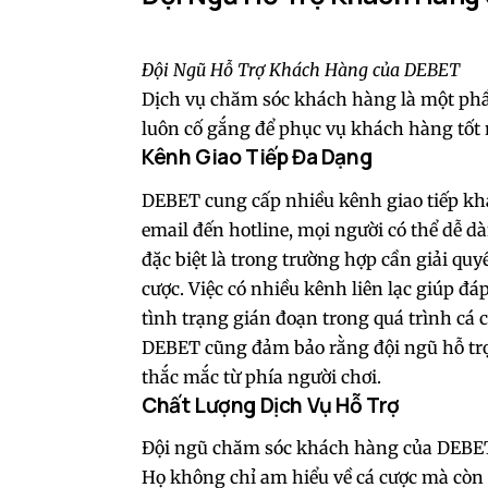
Đội Ngũ Hỗ Trợ Khách Hàng của DEBET
Dịch vụ chăm sóc khách hàng là một phầ
luôn cố gắng để phục vụ khách hàng tốt 
Kênh Giao Tiếp Đa Dạng
DEBET cung cấp nhiều kênh giao tiếp khá
email đến hotline, mọi người có thể dễ dà
đặc biệt là trong trường hợp cần giải qu
cược. Việc có nhiều kênh liên lạc giúp 
tình trạng gián đoạn trong quá trình cá c
DEBET cũng đảm bảo rằng đội ngũ hỗ trợ
thắc mắc từ phía người chơi.
Chất Lượng Dịch Vụ Hỗ Trợ
Đội ngũ chăm sóc khách hàng của DEBET 
Họ không chỉ am hiểu về cá cược mà còn c