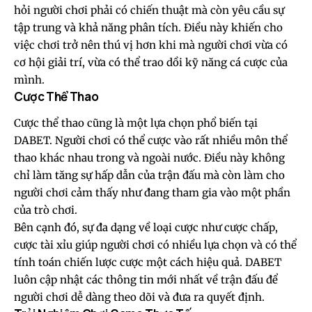
hỏi người chơi phải có chiến thuật mà còn yêu cầu sự
tập trung và khả năng phân tích. Điều này khiến cho
việc chơi trở nên thú vị hơn khi mà người chơi vừa có
cơ hội giải trí, vừa có thể trao dồi kỹ năng cá cược của
mình.
Cược Thể Thao
Cược thể thao cũng là một lựa chọn phổ biến tại
DABET. Người chơi có thể cược vào rất nhiều môn thể
thao khác nhau trong và ngoài nước. Điều này không
chỉ làm tăng sự hấp dẫn của trận đấu mà còn làm cho
người chơi cảm thấy như đang tham gia vào một phần
của trò chơi.
Bên cạnh đó, sự đa dạng về loại cược như cược chấp,
cược tài xỉu giúp người chơi có nhiều lựa chọn và có thể
tính toán chiến lược cược một cách hiệu quả. DABET
luôn cập nhật các thông tin mới nhất về trận đấu để
người chơi dễ dàng theo dõi và đưa ra quyết định.