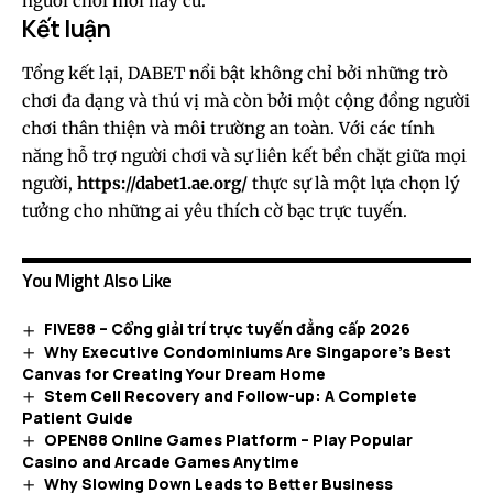
người chơi mới hay cũ.
Kết luận
Tổng kết lại, DABET nổi bật không chỉ bởi những trò
chơi đa dạng và thú vị mà còn bởi một cộng đồng người
chơi thân thiện và môi trường an toàn. Với các tính
năng hỗ trợ người chơi và sự liên kết bền chặt giữa mọi
người,
https://dabet1.ae.org/
thực sự là một lựa chọn lý
tưởng cho những ai yêu thích cờ bạc trực tuyến.
You Might Also Like
FIVE88 – Cổng giải trí trực tuyến đẳng cấp 2026
Why Executive Condominiums Are Singapore’s Best
Canvas for Creating Your Dream Home
Stem Cell Recovery and Follow-up: A Complete
Patient Guide
OPEN88 Online Games Platform – Play Popular
Casino and Arcade Games Anytime
Why Slowing Down Leads to Better Business