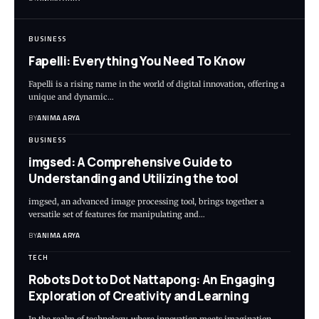
BUSINESS
Fapelli: Everything You Need To Know
Fapelli is a rising name in the world of digital innovation, offering a
unique and dynamic…
BY
ANIMA ARYA
BUSINESS
imgsed: A Comprehensive Guide to
Understanding and Utilizing the tool
imgsed, an advanced image processing tool, brings together a
versatile set of features for manipulating and…
BY
ANIMA ARYA
TECH
Robots Dot to Dot Nattapong: An Engaging
Exploration of Creativity and Learning