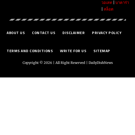
วอเลท
|
บาคาร่า
|
สล็อต
ABOUT US
CONTACT US
DISCLAIMER
PRIVACY POLICY
TERMS AND CONDITIONS
WRITE FOR US
SITEMAP
Copyright © 2026 | All Right Reserved |
DailyDishNews