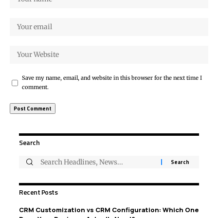
Save my name, email, and website in this browser for the next time I
comment.
Search
Recent Posts
CRM Customization vs CRM Configuration: Which One