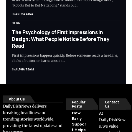
In the realm of technology, where innovation meets imagination,
"Robots Dot to Dot Nattapong" stands out…
BY
ANIMA ARYA
BLOG
The Psychology of First Impressions in
Design: What People Notice Before They
Read
First impressions happen quickly. Before someone reads a headline,
clicks a button, or learns about a…
BY
ALPHA TEAM
About Us
Popular
Contact
Posts
Us
DailyDishNews delivers
breaking headlines and
How
At
Early
trending stories worldwide,
DailyDishNew
Suppor
providing the latest updates and
s, we value
t Helps