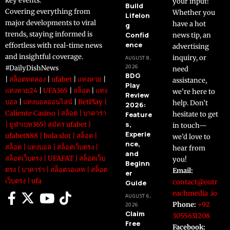
key events.
your input!
Build
Covering everything from
Whether you
Lifelon
major developments to viral
have a hot
g
trends, staying informed is
Confid
news tip, an
ence
effortless with real-time news
advertising
and insightful coverage.
inquiry, or
AUGUST 8,
2026
#DailyDishNews
need
BDG
|
สล็อตทดลอง
|
ufabet
|
แทงหวย
|
assistance,
Play
แทงหวย24
|
UFA365
|
สล็อต
|
แทง
we’re here to
Review
บอล
|
แทงบอลออนไลน์
|
BetPlay
|
help. Don’t
2026:
Caliente Casino
|
สล็อต
|
บาคาร่า
Feature
hesitate to get
s,
|
ยูฟ่าเบท365
|
สมัคร ufabet
|
in touch—
Experie
ufabet888
|
bola slot
|
สล็อต
|
we’d love to
nce,
สล็อต
|
แทงบอล
|
สล็อตเว็บตรง
|
hear from
and
สล็อตเว็บตรง
|
UFAFAT
|
สล็อตเว็บ
you!
Beginn
ตรง
|
บาคาร่า
|
สล็อตวอเลท
|
สล็อต
Email:
er
เว็บตรง
|
ufa
contact@outr
Guide
eachmedia .io
AUGUST 6,
Phone:
+92
2026
Claim
3055631208
Free
Facebook: