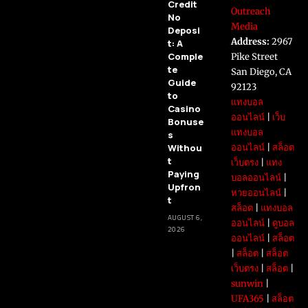
Credit
Outreach
No
Media
Deposi
Address:
2967
t: A
Comple
Pike Street
te
San Diego, CA
Guide
92123
to
แทงบอล
Casino
ออนไลน์
|
เว็บ
Bonuse
แทงบอล
s
Withou
ออนไลน์
|
สล็อต
t
เว็บตรง
|
แทง
Paying
บอลออนไลน์
|
Upfron
หวยออนไลน์
|
t
สล็อต
|
แทงบอล
AUGUST 6,
ออนไลน์
|
ดูบอล
2026
ออนไลน์
|
สล็อต
|
สล็อต
|
สล็อต
เว็บตรง
|
สล็อต
|
sunwin
|
UFA365
|
สล็อต