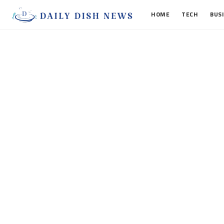
HOME
TECH
BUS