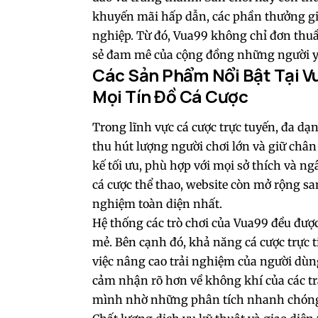
khuyến mãi hấp dẫn, các phần thưởng gi
nghiệp. Từ đó, Vua99 không chỉ đơn thuần
sẻ đam mê của cộng đồng những người yêu
Các Sản Phẩm Nổi Bật Tại V
Mọi Tín Đồ Cá Cược
Trong lĩnh vực cá cược trực tuyến, đa dạ
thu hút lượng người chơi lớn và giữ chân
kế tối ưu, phù hợp với mọi sở thích và n
cá cược thể thao, website còn mở rộng san
nghiệm toàn diện nhất.
Hệ thống các trò chơi của Vua99 đều được
mẻ. Bên cạnh đó, khả năng cá cược trực ti
việc nâng cao trải nghiệm của người dùng
cảm nhận rõ hơn về không khí của các tr
mình nhờ những phân tích nhanh chóng