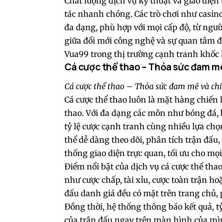
Chất lượng dịch vụ kỹ thuật và giao diện
tác nhanh chóng. Các trò chơi như casino 
đa dạng, phù hợp với mọi cấp độ, từ ngườ
giữa đổi mới công nghệ và sự quan tâm đ
Vua99 trong thị trường cạnh tranh khốc l
Cá cược thể thao – Thỏa sức đam mê
Cá cược thể thao – Thỏa sức đam mê và chi
Cá cược thể thao luôn là mặt hàng chiến 
thao. Với đa dạng các môn như bóng đá, 
tỷ lệ cược cạnh tranh cùng nhiều lựa chọ
thể dễ dàng theo dõi, phân tích trận đấu
thống giao diện trực quan, tối ưu cho mọi 
Điểm nổi bật của dịch vụ cá cược thể tha
như cược chấp, tài xỉu, cược toàn trận ho
đấu danh giá đều có mặt trên trang chủ,
Đồng thời, hệ thống thông báo kết quả, tỷ
của trận đấu ngay trên màn hình của mìn