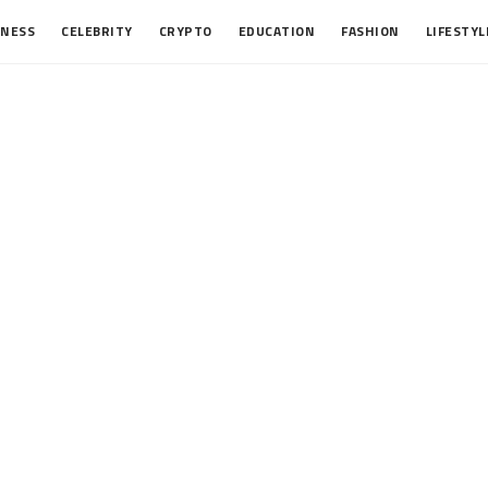
INESS
CELEBRITY
CRYPTO
EDUCATION
FASHION
LIFESTYL