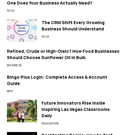
One Does Your Business Actually Need?
TECH
The CRM Shift Every Growing
Business Should Understand
TECH
Refined, Crude or High-Oleic? How Food Businesses
Should Choose Sunflower Oil in Bulk
BUSINESS
Bingo Plus Login: Complete Access & Account
Guide
APP
Future Innovators Rise Inside
Inspiring Las Vegas Classrooms
Daily
EDUCATION