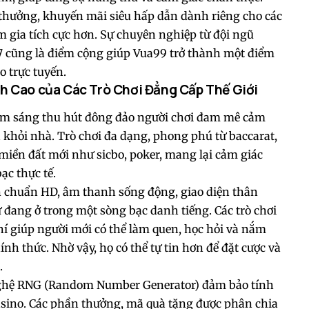
 thưởng, khuyến mãi siêu hấp dẫn dành riêng cho các
m gia tích cực hơn. Sự chuyên nghiệp từ đội ngũ
7 cũng là điểm cộng giúp Vua99 trở thành một điểm
o trực tuyến.
nh Cao của Các Trò Chơi Đẳng Cấp Thế Giới
điểm sáng thu hút đông đảo người chơi đam mê cảm
 khỏi nhà. Trò chơi đa dạng, phong phú từ baccarat,
 miền đất mới như sicbo, poker, mang lại cảm giác
ạc thực tế.
n chuẩn HD, âm thanh sống động, giao diện thân
đang ở trong một sòng bạc danh tiếng. Các trò chơi
hí giúp người mới có thể làm quen, học hỏi và nắm
ính thức. Nhờ vậy, họ có thể tự tin hơn để đặt cược và
.
nghệ RNG (Random Number Generator) đảm bảo tính
asino. Các phần thưởng, mã quà tặng được phân chia