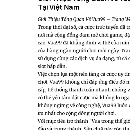
Tại Việt Nam
Giới Thiệu Tổng Quan Về Vua99 – Trang W
Trong thời đại số, cá cược trực tuyến đã 
nơi mà cộng đồng đam mê chơi game, đặt
cao. Vua99 đã khẳng định vị thế của mình
của hàng ngàn người chơi mỗi ngày. Tran
sử dụng cùng các dịch vụ đa dạng, từ cá c
slot hấp dẫn.
Việc chọn lựa một nền tảng cá cược uy tí
chơi. Vua99 không chỉ đáp ứng điều đó m
cấp, hệ thống thanh toán nhanh chóng v
có thể yên tâm đặt cược mà không lo ngại
không ngừng về công nghệ, Vua99 luôn c
ưu nhất cho cộng đồng người chơi.
Với mục tiêu trở thành “Vua trong thế g
đảo và trung thành. Sân chơi này còn th