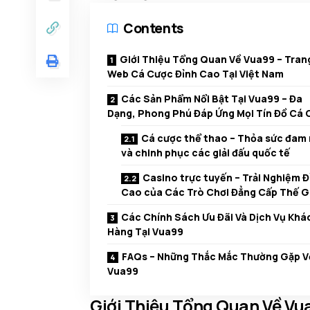
Contents
Giới Thiệu Tổng Quan Về Vua99 – Tran
Web Cá Cược Đỉnh Cao Tại Việt Nam
Các Sản Phẩm Nổi Bật Tại Vua99 – Đa
Dạng, Phong Phú Đáp Ứng Mọi Tín Đồ Cá
Cá cược thể thao – Thỏa sức đam
và chinh phục các giải đấu quốc tế
Casino trực tuyến – Trải Nghiệm Đ
Cao của Các Trò Chơi Đẳng Cấp Thế G
Các Chính Sách Ưu Đãi Và Dịch Vụ Khá
Hàng Tại Vua99
FAQs – Những Thắc Mắc Thường Gặp V
Vua99
Giới Thiệu Tổng Quan Về Vu