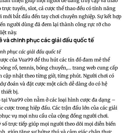
 thân thiện giúp mọi người dễ dàng truy cập và thao
trực tuyến, slot, cá cược thể thao đều có tính năng
i mới bắt đầu đến tay chơi chuyên nghiệp. Sự kết hợp
ến người dùng đã đem lại thành công rực rỡ cho
iệt này.
 và chinh phục các giải đấu quốc tế
nh phục các giải đấu quốc tế
lược của Vua99 để thu hút các tín đồ đam mê thể
bóng rổ, tennis, bóng chuyền,… trang web cung cấp
n cập nhật theo từng giờ, từng phút. Người chơi có
, dự đoán và đặt cược một cách dễ dàng do có hệ
thiết bị.
o tại Vua99 còn nằm ở các loại hình cược đa dạng –
ặc cược trong hiệp đấu. Các trận đấu lớn của các giải
 phục vụ mọi nhu cầu của cộng đồng người chơi.
 số trực tiếp giúp mọi người theo dõi mọi diễn biến
h, giúp tăng sự hứng thú và cảm giác chân thực.