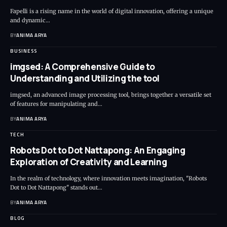
Fapelli is a rising name in the world of digital innovation, offering a unique
and dynamic…
BY
ANIMA ARYA
BUSINESS
imgsed: A Comprehensive Guide to
Understanding and Utilizing the tool
imgsed, an advanced image processing tool, brings together a versatile set
of features for manipulating and…
BY
ANIMA ARYA
TECH
Robots Dot to Dot Nattapong: An Engaging
Exploration of Creativity and Learning
In the realm of technology, where innovation meets imagination, "Robots
Dot to Dot Nattapong" stands out…
BY
ANIMA ARYA
BLOG