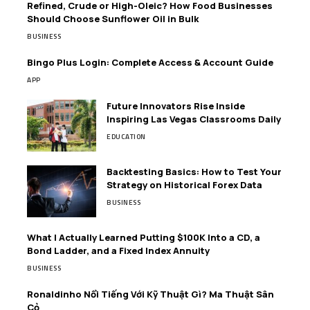
Refined, Crude or High-Oleic? How Food Businesses
Should Choose Sunflower Oil in Bulk
BUSINESS
Bingo Plus Login: Complete Access & Account Guide
APP
Future Innovators Rise Inside
Inspiring Las Vegas Classrooms Daily
EDUCATION
Backtesting Basics: How to Test Your
Strategy on Historical Forex Data
BUSINESS
What I Actually Learned Putting $100K Into a CD, a
Bond Ladder, and a Fixed Index Annuity
BUSINESS
Ronaldinho Nổi Tiếng Với Kỹ Thuật Gì? Ma Thuật Sân
Cỏ