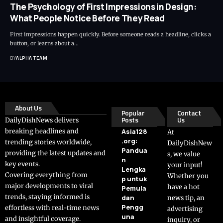
The Psychology of First Impressions in Design:
What People Notice Before They Read
First impressions happen quickly. Before someone reads a headline, clicks a
button, or learns about a…
BY
ALPHA TEAM
About Us
Popular
Contact
Posts
Us
DailyDishNews delivers
breaking headlines and
Asia128
At
.org:
trending stories worldwide,
DailyDishNew
Pandua
providing the latest updates and
s, we value
n
key events.
your input!
Lengka
Covering everything from
Whether you
p untuk
major developments to viral
have a hot
Pemula
trends, staying informed is
dan
news tip, an
Pengg
effortless with real-time news
advertising
una
and insightful coverage.
inquiry, or