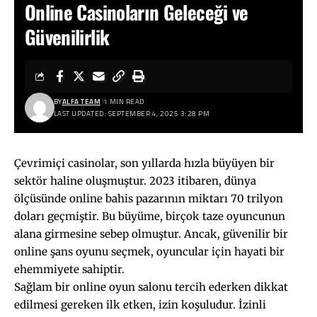
Online Casinoların Geleceği ve
Güvenilirlik
BY
ALFA TEAM
1 MIN READ
LAST UPDATED: SEPTEMBER 4, 2025 3:28 PM
Çevrimiçi casinolar, son yıllarda hızla büyüyen bir
sektör haline oluşmuştur. 2023 itibaren, dünya
ölçüsünde online bahis pazarının miktarı 70 trilyon
doları geçmiştir. Bu büyüme, birçok taze oyuncunun
alana girmesine sebep olmuştur. Ancak, güvenilir bir
online şans oyunu seçmek, oyuncular için hayati bir
ehemmiyete sahiptir.
Sağlam bir online oyun salonu tercih ederken dikkat
edilmesi gereken ilk etken, izin koşuludur. İzinli