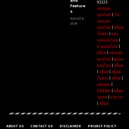
and
92123
Feature
แทงบอล
s
ออนไลน์
|
เว็บ
AUGUST 8,
แทงบอล
2026
ออนไลน์
|
สล็อต
เว็บตรง
|
แทง
บอลออนไลน์
|
หวยออนไลน์
|
สล็อต
|
แทงบอล
ออนไลน์
|
ดูบอล
ออนไลน์
|
สล็อต
|
สล็อต
|
สล็อต
เว็บตรง
|
สล็อต
|
sunwin
|
UFA365
|
สล็อต
วอเลท
|
บาคาร่า
|
สล็อต
ABOUT US
CONTACT US
DISCLAIMER
PRIVACY POLICY