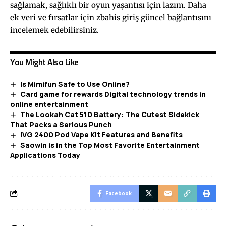
sağlamak, sağlıklı bir oyun yaşantısı için lazım. Daha
ek veri ve fırsatlar için
zbahis giriş güncel
bağlantısını
incelemek edebilirsiniz.
You Might Also Like
Is Mimifun Safe to Use Online?
Card game for rewards Digital technology trends in
online entertainment
The Lookah Cat 510 Battery: The Cutest Sidekick
That Packs a Serious Punch
IVG 2400 Pod Vape Kit Features and Benefits
Saowin is in the Top Most Favorite Entertainment
Applications Today
Facebook