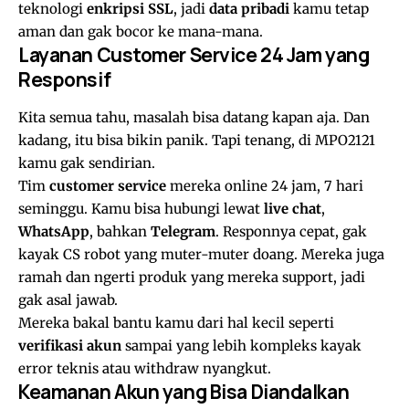
teknologi
enkripsi SSL
, jadi
data pribadi
kamu tetap
aman dan gak bocor ke mana-mana.
Layanan Customer Service 24 Jam yang
Responsif
Kita semua tahu, masalah bisa datang kapan aja. Dan
kadang, itu bisa bikin panik. Tapi tenang, di MPO2121
kamu gak sendirian.
Tim
customer service
mereka online 24 jam, 7 hari
seminggu. Kamu bisa hubungi lewat
live chat
,
WhatsApp
, bahkan
Telegram
. Responnya cepat, gak
kayak CS robot yang muter-muter doang. Mereka juga
ramah dan ngerti produk yang mereka support, jadi
gak asal jawab.
Mereka bakal bantu kamu dari hal kecil seperti
verifikasi akun
sampai yang lebih kompleks kayak
error teknis atau withdraw nyangkut.
Keamanan Akun yang Bisa Diandalkan