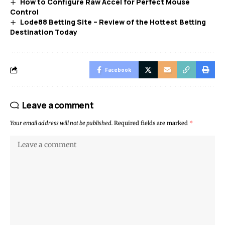
How to Configure Raw Accel for Perfect Mouse
Control
Lode88 Betting Site – Review of the Hottest Betting
Destination Today
Facebook
Leave a comment
Your email address will not be published.
Required fields are marked
*