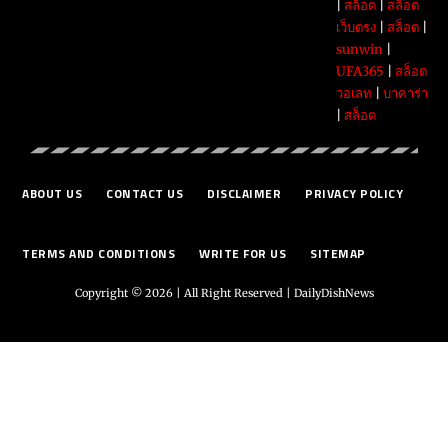
|
สล็อต
|
สล็อต
เว็บตรง
|
สล็อต
|
sunwin
|
UFA365
|
สล็อต
วอเลท
|
บาคาร่า
|
สล็อต
ABOUT US
CONTACT US
DISCLAIMER
PRIVACY POLICY
TERMS AND CONDITIONS
WRITE FOR US
SITEMAP
Copyright © 2026 | All Right Reserved |
DailyDishNews