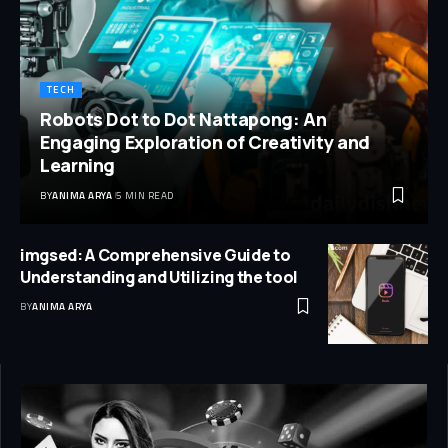
TECH
Robots Dot to Dot Nattapong: An
Engaging Exploration of Creativity and
Learning
BY
ANIMA ARYA
5 MIN READ
imgsed: A Comprehensive Guide to
Understanding and Utilizing the tool
BY
ANIMA ARYA