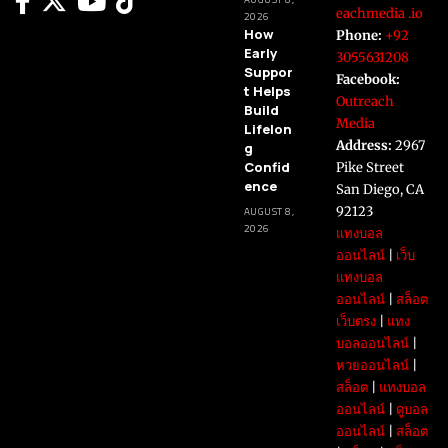
eachmedia .io
2026
How
Phone:
+92
Early
3055631208
Suppor
Facebook:
t Helps
Outreach
Build
Media
Lifelon
Address:
2967
g
Confid
Pike Street
ence
San Diego, CA
92123
AUGUST 8,
2026
แทงบอล
ออนไลน์
|
เว็บ
แทงบอล
ออนไลน์
|
สล็อต
เว็บตรง
|
แทง
บอลออนไลน์
|
หวยออนไลน์
|
สล็อต
|
แทงบอล
ออนไลน์
|
ดูบอล
ออนไลน์
|
สล็อต