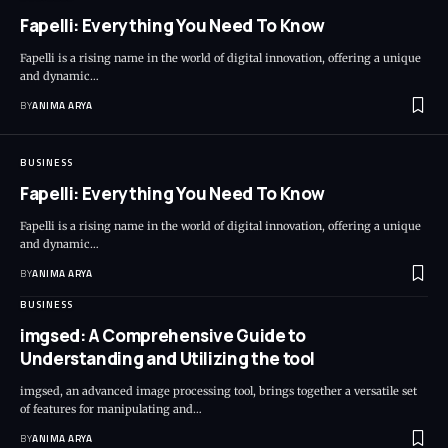
Fapelli: Everything You Need To Know
Fapelli is a rising name in the world of digital innovation, offering a unique
and dynamic…
BY
ANIMA ARYA
BUSINESS
Fapelli: Everything You Need To Know
Fapelli is a rising name in the world of digital innovation, offering a unique
and dynamic…
BY
ANIMA ARYA
BUSINESS
imgsed: A Comprehensive Guide to
Understanding and Utilizing the tool
imgsed, an advanced image processing tool, brings together a versatile set
of features for manipulating and…
BY
ANIMA ARYA