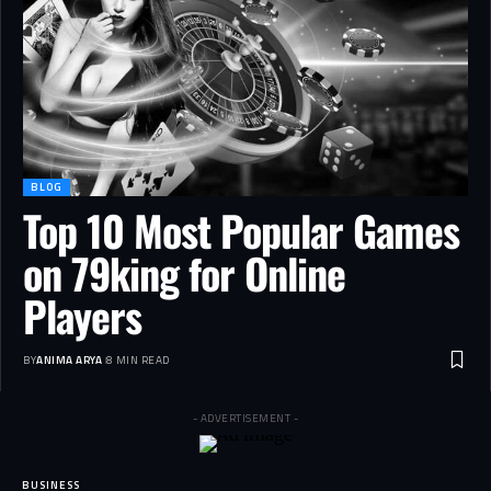
BLOG
Top 10 Most Popular Games
on 79king for Online
Players
BY
ANIMA ARYA
8 MIN READ
- ADVERTISEMENT -
BUSINESS