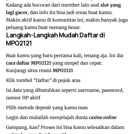
Kadang ada bocoran dari member lain soal
slot yang
lagi gacor
, dan info itu bisa jadi emas buat kamu.
Makin aktif kamu di komunitas ini, makin banyak juga
peluang kamu buat menang besar.
Langkah-Langkah Mudah Daftar di
MPO2121
Buat kamu yang baru pertama kali, tenang aja. Ini dia
cara daftar
MPO2121
yang simpel dan cepat:
Kunjungi situs resmi
MPO2121
Klik tombol “Daftar” di pojok atas
Isi data yang dibutuhkan seperti username, password,
nomor HP aktif
Pilih metode deposit yang kamu mau
Login dan mulailah menjelajah dunia
casino online
Gampang, kan? Proses ini bisa kamu selesaikan dalam